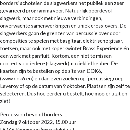
borders’ schotelen de slagwerkers het publiek een zeer
gevarieerd programma voor. Natuurlijk boordevol
slagwerk, maar ook met nieuwe verbindingen,
onverwachte samenwerkingen en uniek cross-overs. De
slagwerkers gaan de grenzen van percussie over door
composities te spelen met basgitaar, elektrische gitaar,
toetsen, maar ook met koperkwintet Brass Experience én
een werk met panfluit. Kortom, een niet te missen
concert voor iedere (slagwerk)muziekliefhebber. De
kaarten zijn te bestellen op de site van DOK6,
(
www.dok6.eu
) en dan even zoeken op ‘percussiegroep
Leveroy of op de datum van 9 oktober. Plaatsen zijn zelf te
selecteren. Dus hoe eerder u bestelt, hoe mooier u zit en
ziet!
Percussion beyond borders….
Zondag 9 oktober 2022, 15.00 uur
DOK6 Panningen (
www.dok6.eu
)