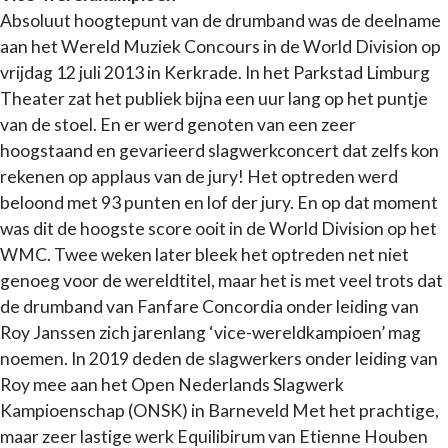
Absoluut hoogtepunt van de drumband was de deelname
aan het Wereld Muziek Concours in de World Division op
vrijdag 12 juli 2013 in Kerkrade. In het Parkstad Limburg
Theater zat het publiek bijna een uur lang op het puntje
van de stoel. En er werd genoten van een zeer
hoogstaand en gevarieerd slagwerkconcert dat zelfs kon
rekenen op applaus van de jury! Het optreden werd
beloond met 93 punten en lof der jury. En op dat moment
was dit de hoogste score ooit in de World Division op het
WMC. Twee weken later bleek het optreden net niet
genoeg voor de wereldtitel, maar het is met veel trots dat
de drumband van Fanfare Concordia onder leiding van
Roy Janssen zich jarenlang ‘vice-wereldkampioen’ mag
noemen. In 2019 deden de slagwerkers onder leiding van
Roy mee aan het Open Nederlands Slagwerk
Kampioenschap (ONSK) in Barneveld Met het prachtige,
maar zeer lastige werk Equilibirum van Etienne Houben