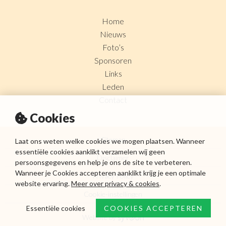
Home
Nieuws
Foto’s
Sponsoren
Links
Leden
Contact
Cookies
Sitemap
Laat ons weten welke cookies we mogen plaatsen. Wanneer
essentiële cookies aanklikt verzamelen wij geen
Disclaimer
persoonsgegevens en help je ons de site te verbeteren.
Wanneer je Cookies accepteren aanklikt krijg je een optimale
Privacy Policy
website ervaring.
Meer over privacy & cookies
.
Cookie-instellingen
Essentiële cookies
COOKIES ACCEPTEREN
Website by